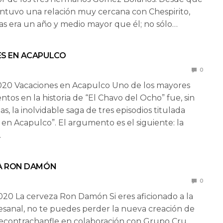
ntuvo una relación muy cercana con Chespirito,
s era un año y medio mayor que él; no sólo…
S EN ACAPULCO
0
020 Vacaciones en Acapulco Uno de los mayores
tos en la historia de “El Chavo del Ocho” fue, sin
s, la inolvidable saga de tres episodios titulada
 en Acapulco”. El argumento es el siguiente: la
…
A RON DAMÓN
0
020 La cerveza Ron Damón Si eres aficionado a la
esanal, no te puedes perder la nueva creación de
econtrachanfle en colaboración con Grupo Cru