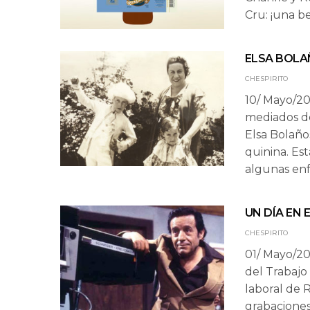
Cru: ¡una b
ELSA BOLA
CHESPIRITO
10/ Mayo/20
mediados de
Elsa Bolañ
quinina. Es
algunas enf
UN DÍA EN 
CHESPIRITO
01/ Mayo/20
del Trabajo
laboral de 
grabacione