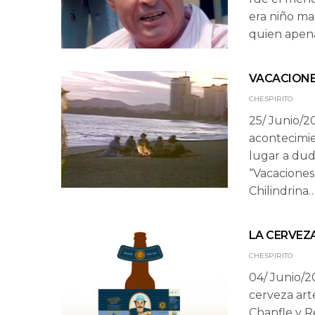
era niño ma
quien apena
VACACIONE
CHESPIRITO
25/ Junio/2
acontecimien
lugar a duda
“Vacaciones
Chilindrina
LA CERVEZ
CHESPIRITO
04/ Junio/2
cerveza art
Chanfle y R