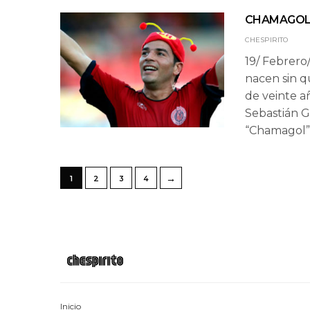
CHAMAGO
CHESPIRITO
19/ Febrero
nacen sin q
de veinte añ
Sebastián G
“Chamagol”
→
1
2
3
4
Inicio