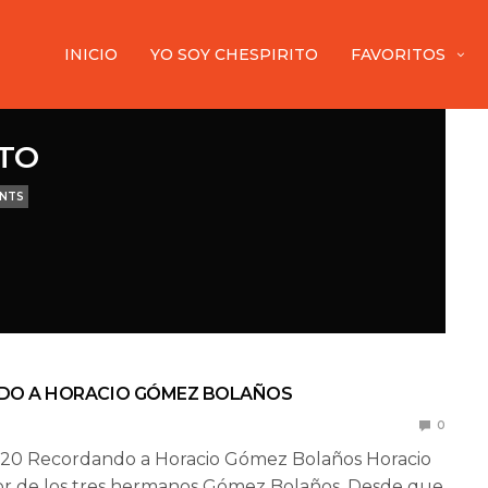
INICIO
YO SOY CHESPIRITO
FAVORITOS
ITO
ENTS
DO A HORACIO GÓMEZ BOLAÑOS
0
2020 Recordando a Horacio Gómez Bolaños Horacio
or de los tres hermanos Gómez Bolaños. Desde que