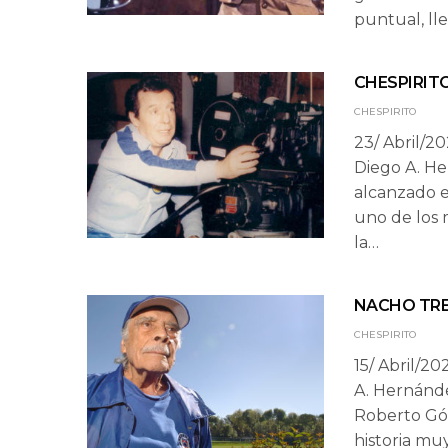
puntual, ll
CHESPIRIT
CHESPIRITO
23/ Abril/2
Diego A. He
alcanzado e
uno de los 
la…
NACHO TREL
CHESPIRITO
15/ Abril/20
A. Hernánde
Roberto Góm
historia mu