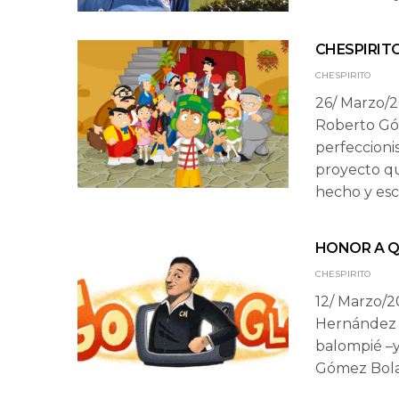
CHESPIRIT
CHESPIRITO
26/ Marzo/
Roberto Gó
perfeccioni
proyecto qu
hecho y esc
HONOR A Q
CHESPIRITO
12/ Marzo/
Hernández L
balompié –y
Gómez Bolañ