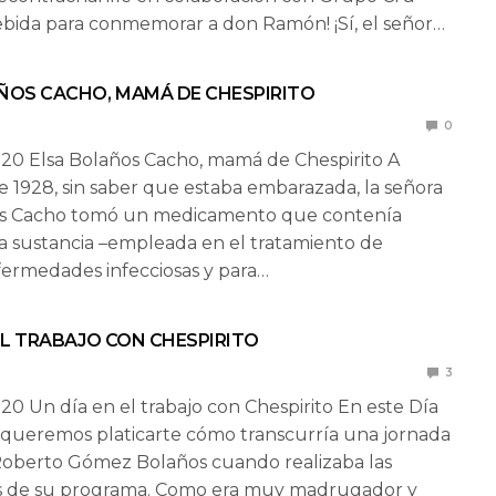
ebida para conmemorar a don Ramón! ¡Sí, el señor…
ÑOS CACHO, MAMÁ DE CHESPIRITO
0
20 Elsa Bolaños Cacho, mamá de Chespirito A
 1928, sin saber que estaba embarazada, la señora
os Cacho tomó un medicamento que contenía
ta sustancia –empleada en el tratamiento de
ermedades infecciosas y para…
EL TRABAJO CON CHESPIRITO
3
20 Un día en el trabajo con Chespirito En este Día
 queremos platicarte cómo transcurría una jornada
Roberto Gómez Bolaños cuando realizaba las
s de su programa. Como era muy madrugador y