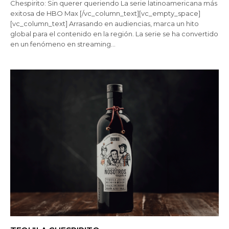
Chespirito: Sin querer queriendo La serie latinoamericana más
exitosa de HBO Max [/vc_column_text][vc_empty_space]
[vc_column_text] Arrasando en audiencias, marca un hito
global para el contenido en la región. La serie se ha convertido
en un fenómeno en streaming…