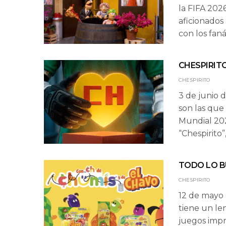
la FIFA 202
aficionados
con los faná
CHESPIRIT
CHESPIRITO
3 de junio d
son las que
Mundial 20
“Chespirito”
TODO LO B
CHESPIRITO
12 de mayo 
tiene un le
juegos impr