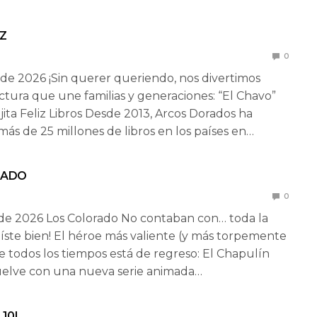
IZ
0
de 2026 ¡Sin querer queriendo, nos divertimos
ctura que une familias y generaciones: “El Chavo”
ajita Feliz Libros Desde 2013, Arcos Dorados ha
ás de 25 millones de libros en los países en…
RADO
0
de 2026 Los Colorado No contaban con… toda la
 leíste bien! El héroe más valiente (y más torpemente
e todos los tiempos está de regreso: El Chapulín
uelve con una nueva serie animada…
10!