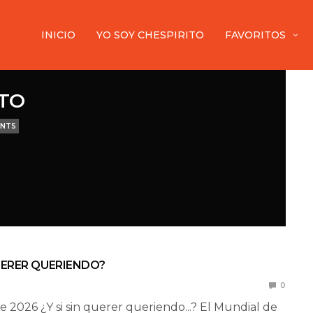
INICIO
YO SOY CHESPIRITO
FAVORITOS
ITO
ENTS
QUERER QUERIENDO?
0
de 2026 ¿Y si sin querer queriendo...? El Mundial de