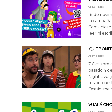
CHESPIRITO
18 de novim
la campaña 
Comunicació
leer ni escr
¡QUE BONI
CHESPIRITO
7 Octubre d
pasado 4 d
Night Live 
fusionó nos
Ocasio, mej
VUALÁ CH