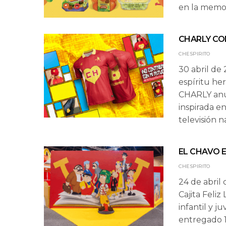
en la memor
CHARLY CO
CHESPIRITO
30 abril de
espíritu he
CHARLY anu
inspirada e
televisión n
EL CHAVO E
CHESPIRITO
24 de abril
Cajita Feliz
infantil y j
entregado 1.