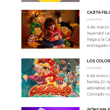
CAJITA FEL
CHESPIRITO
4 de marzo 
leyendo! Le
llega a la C
entregado m
LOS COLO
CHESPIRITO
6 de enero 
familia ¡Sí,
adorable) d
Colorado v
¡PÓNGANLE 