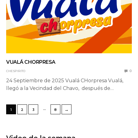
VUALÁ CHORPRESA
CHESPIRITO
0
24 Septiembre de 2025 Vualá CHorpresa Vualá,
llegó a la Vecindad del Chavo, después de…
…
→
1
2
3
8