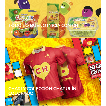
TODO LO BUENO INICIA CON CH
CHESPIRITO
CHARLY COLECCIÓN CHAPULÍN
COLORADO
CHESPIRITO