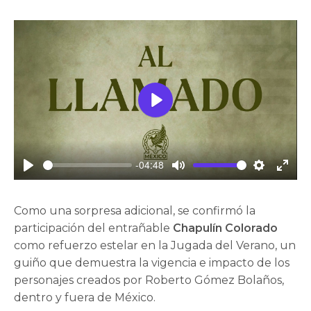
Play
-04:48
Play
Mute
Settings
Enter
fulls
Como una sorpresa adicional, se confirmó la
participación del entrañable
Chapulín Colorado
como refuerzo estelar en la Jugada del Verano, un
guiño que demuestra la vigencia e impacto de los
personajes creados por Roberto Gómez Bolaños,
dentro y fuera de México.