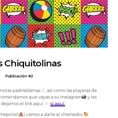
 Chiquitolinas
Publicación #2
 notas padrisisísimas
, así como las playeras de
e recomendamos que vayas a su Instagram
y les
e dejamos el link aquí
sí aquí.
chispoteó
) vamos a darle al chismesito.