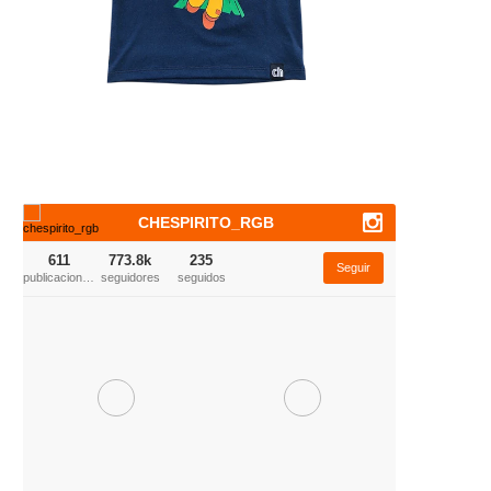
CHESPIRITO_RGB
611
773.8k
235
Seguir
publicaciones
seguidores
seguidos