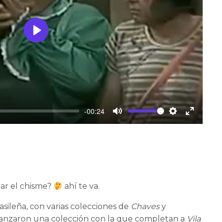
Play
-00:24
Mute
Settings
Enter
fullscree
tar el chisme?
ahí te va.
asileña, con varias colecciones de
Chaves
y
lanzaron una colección con la que completan a
Vila