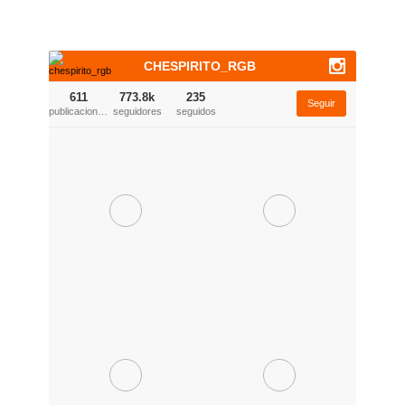
CHESPIRITO_RGB
611
773.8k
235
Seguir
publicaciones
seguidores
seguidos