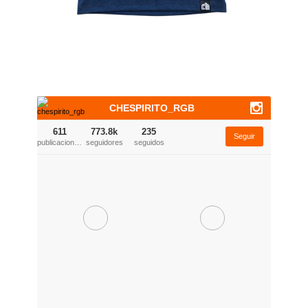
CHESPIRITO_RGB
611
773.8k
235
Seguir
publicaciones
seguidores
seguidos